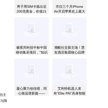
男子用SIM卡炼出近
市仅三个月iPhone
200克黄金，价值21
Air开启苹果史上最大
万元
促销
极客邦科技中标中国
潮酷社交新主场！慧
移动集采项目，“知识
友酒店集团核心品牌
+社区+生态”模式获
欢致2.5重磅升级
央企客户认可
凝心聚力创佳绩，同
艾利特机器人发
心致远谱新篇——
布“Elite PAI”具身智能
的主
BOS Cloud 帛丝云商
大模型，定义工业场
握与降
2026年度表彰盛典圆
景的“有效智能”
满举行