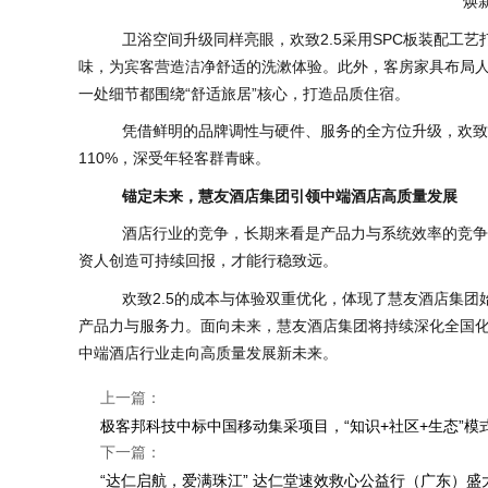
焕
卫浴空间升级同样亮眼，欢致2.5采用SPC板装配工艺
味，为宾客营造洁净舒适的洗漱体验。此外，客房家具布局
一处细节都围绕“舒适旅居”核心，打造品质住宿。
凭借鲜明的品牌调性与硬件、服务的全方位升级，欢致2.5
110%，深受年轻客群青睐。
锚定未来，慧友酒店集团引领中端酒店高质量发展
酒店行业的竞争，长期来看是产品力与系统效率的竞争。
资人创造可持续回报，才能行稳致远。
欢致2.5的成本与体验双重优化，体现了慧友酒店集团始
产品力与服务力。面向未来，慧友酒店集团将持续深化全国
中端酒店行业走向高质量发展新未来。
上一篇：
极客邦科技中标中国移动集采项目，“知识+社区+生态”模
下一篇：
“达仁启航，爱满珠江” 达仁堂速效救心公益行（广东）盛