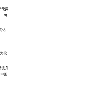
新无异
……每
高达
为投
断提升
领中国