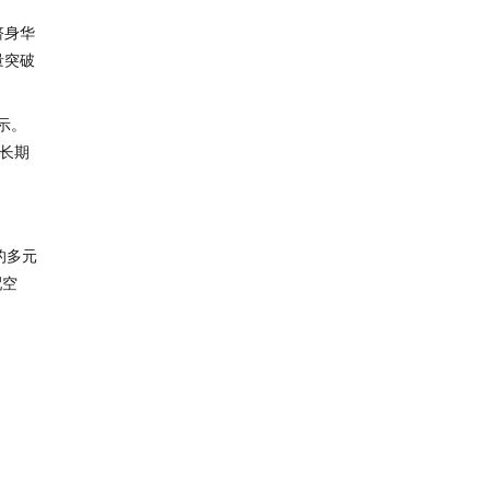
跻身华
量突破
示。
、长期
的多元
配空