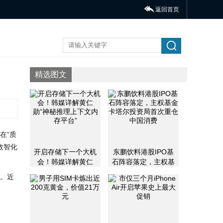
返回首页
精选图文
在“质
数智化
开启存储下一个大机
东鹏饮料港股IPO基
会！韩媒详解黄仁
石阵容落定，主权基
勋“神秘推理上下文内
金卡塔尔投资局首次
。近
存平台”
重仓中国消费