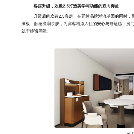
客房升级，欢致2.5打造
美学与功能
的
双向奔赴
升级后的欢致2.5客房，在延续品牌潮流基因的同时，聚
漆板，触感温润亲肤，为宾客增添入住的安心与舒适感；房门
筑牢静谧屏障。