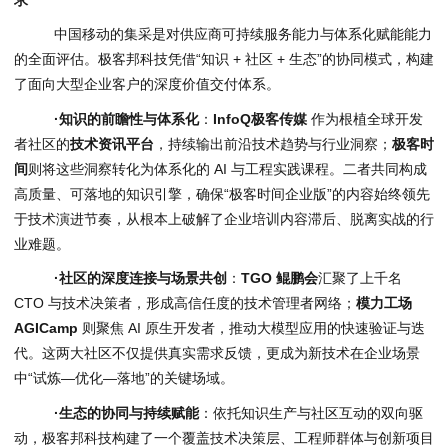
中国移动的集采是对供应商可持续服务能力与体系化赋能能力
的全面评估。极客邦科技凭借“知识 + 社区 + 生态”的协同模式，构建
了面向大型企业客户的深度价值交付体系。
·知识的前瞻性与体系化
：
InfoQ极客传媒
作为根植全球开发
者社区的
技术资讯平台
，持续输出前沿技术趋势与行业洞察；
极客时
间
则将这些洞察转化为体系化的 AI 与工程实践课程。二者共同构成
高质量、可落地的知识引擎，确保“极客时间企业版”的内容始终领先
于技术演进节奏，从根本上破解了企业培训内容滞后、脱离实战的行
业难题。
·
社区的深度连接与场景共创
：
TGO 鲲鹏会
汇聚了上千名
CTO 与技术决策者，形成高信任度的技术管理者网络；
模力工场
AGICamp
则聚焦 AI 原生开发者，推动大模型应用的快速验证与迭
代。这两大社区不仅提供真实需求反馈，更成为新技术在企业场景
中“试炼—优化—落地”的关键场域。
·
生态的协同与持续赋能
：依托知识生产与社区互动的双向驱
动，极客邦科技构建了一个覆盖技术决策层、工程师群体与创新项目