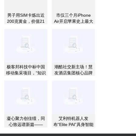
男子用SIM卡炼出近
市仅三个月iPhone
200克黄金，价值21
Air开启苹果史上最大
万元
促销
极客邦科技中标中国
潮酷社交新主场！慧
移动集采项目，“知识
友酒店集团核心品牌
+社区+生态”模式获
欢致2.5重磅升级
央企客户认可
凝心聚力创佳绩，同
艾利特机器人发
心致远谱新篇——
布“Elite PAI”具身智能
BOS Cloud 帛丝云商
大模型，定义工业场