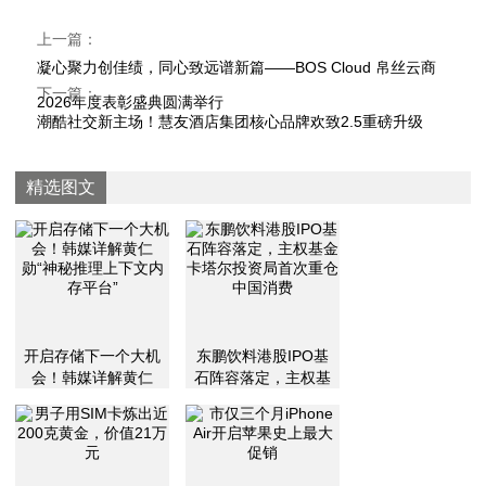
上一篇：
凝心聚力创佳绩，同心致远谱新篇——BOS Cloud 帛丝云商
下一篇：
2026年度表彰盛典圆满举行
潮酷社交新主场！慧友酒店集团核心品牌欢致2.5重磅升级
精选图文
开启存储下一个大机
东鹏饮料港股IPO基
会！韩媒详解黄仁
石阵容落定，主权基
勋“神秘推理上下文内
金卡塔尔投资局首次
存平台”
重仓中国消费