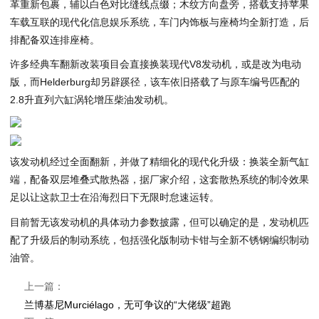
革重新包裹，辅以白色对比缝线点缀；木纹方向盘旁，搭载支持苹果
车载互联的现代化信息娱乐系统，车门内饰板与座椅均全新打造，后
排配备双连排座椅。
许多经典车翻新改装项目会直接换装现代V8发动机，或是改为电动
版，而Helderburg却另辟蹊径，该车依旧搭载了与原车编号匹配的
2.8升直列六缸涡轮增压柴油发动机。
该发动机经过全面翻新，并做了精细化的现代化升级：换装全新气缸
端，配备双层堆叠式散热器，据厂家介绍，这套散热系统的制冷效果
足以让这款卫士在沿海烈日下无限时怠速运转。
目前暂无该发动机的具体动力参数披露，但可以确定的是，发动机匹
配了升级后的制动系统，包括强化版制动卡钳与全新不锈钢编织制动
油管。
上一篇：
兰博基尼Murciélago，无可争议的“大佬级”超跑