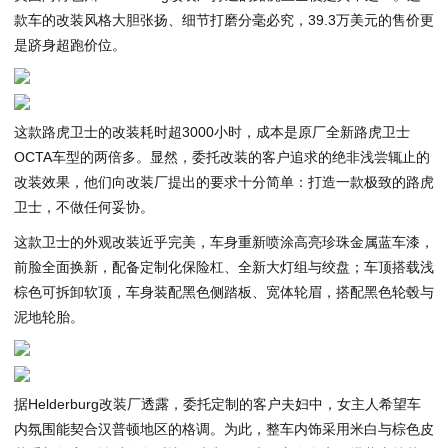
款车的改装风格大胆张扬、细节打磨分毫必究，39.3万美元的售价更
是跻身超跑价位。
这款路虎卫士的改装耗时超3000小时，成本是原厂全新路虎卫士
OCTA车型的两倍多。显然，委托改装的客户追求的绝非浅尝辄止的
改装效果，他们向改装厂提出的要求十分简单：打造一款极致的路虎
卫士，不做任何妥协。
这款卫士的外观改装近乎完美，车身重新喷涂高亮珍珠金属蓝车漆，
前脸全面换新，配备定制化保险杠、全新大灯组与绞盘；车顶搭载浅
棕色可拆卸软顶，车身装配黑色侧踏板、宽体轮眉，搭配黑色轮毂与
泥地轮胎。
据Helderburg改装厂透露，委托定制的客户夫妇中，女主人希望车
内氛围能契合汉普顿地区的格调。为此，整车内饰采用米白与棕色皮