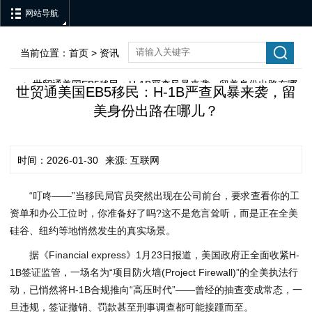
网站导航
当前位置：
首页
>
资讯
世贸通美国EB5移民：H-1B严查风暴来袭，留美身份出路在哪
>
世贸通美国EB5移民：H-1B严查风暴来袭，留
美身份出路在哪儿？
儿？
时间：2026-01-30
来源: 互联网
“叮咚——”当移民局官员突然出现在公司前台，要求查看你的工
资单和办公工位时，你准备好了吗?这不是危言耸听，而是正在全美
硅谷、纽约等地悄然发生的真实场景。
据《Financial express》1月23日报道，美国政府正全面收紧H-
1B签证监管，一场名为“项目防火墙(Project Firewall)”的全美执法行
动，已悄然将H-1B合规推向“高压时代”——曾经的抽查变成常态，一
旦违规，签证撤销、罚款甚至刑事调查都可能接踵而至。