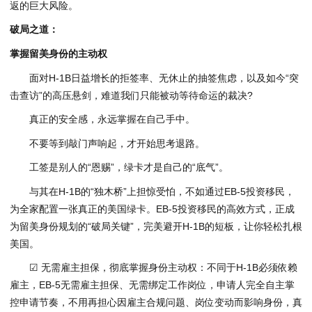
返的巨大风险。
破局之道：
掌握留美身份的主动权
面对H-1B日益增长的拒签率、无休止的抽签焦虑，以及如今“突
击查访”的高压悬剑，难道我们只能被动等待命运的裁决?
真正的安全感，永远掌握在自己手中。
不要等到敲门声响起，才开始思考退路。
工签是别人的“恩赐”，绿卡才是自己的“底气”。
与其在H-1B的“独木桥”上担惊受怕，不如通过EB-5投资移民，
为全家配置一张真正的美国绿卡。EB-5投资移民的高效方式，正成
为留美身份规划的“破局关键”，完美避开H-1B的短板，让你轻松扎根
美国。
☑ 无需雇主担保，彻底掌握身份主动权：不同于H-1B必须依赖
雇主，EB-5无需雇主担保、无需绑定工作岗位，申请人完全自主掌
控申请节奏，不用再担心因雇主合规问题、岗位变动而影响身份，真