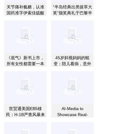
关节痛补氨糖，认准
“半岛经典出类拔萃大
国药准字伊索佳硫酸
奖”颁奖典礼于巴黎半
氨糖，修复软骨更靠
岛酒店盛大举行
谱
《底气》新书上市，
45岁斜视妈妈的蜕
所有女性都需要一本
变：陪儿看病，意外
关于房子的成长书
开启自己的“正视”人
生
世贸通美国EB5移
AI-Media to
民：H-1B严查风暴来
Showcase Real-
袭，留美身份出路在
Time Translation
哪儿？
and Accessibility
Workflows at ISE