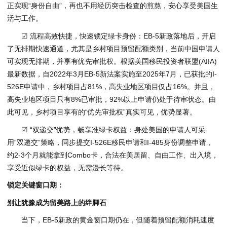
正实现“身份自由”，再也不用经历突击检查的煎熬，安心享受美国生
活与工作。
☑ 流程高效快捷，快速锁定绿卡身份：EB-5新政落地后，开启
了无排期快速通道，尤其是乡村项目预留配额类别，当前中国申请人
可实现无排期，并享有优先审批权。根据美国移民投资者联盟(AIIA)
最新数据，自2022年3月EB-5新法案实施至2025年7月，已获批的I-
526E申请中，乡村项目占81%，高失业地区项目仅占16%。并且，
高失业地区项目只有8%已审批，92%以上申请仍处于待审状态。由
此可见，乡村项目享有的“优先审批权”真实可见，优势显著。
☑ “双递交”优势，畅享准绿卡权益：身处美国的申请人可采
用“双递交”策略，同步提交I-526E移民申请和I-485身份调整申请，
约2-3个月就能拿到Combo卡，合法在美居留、自由工作、出入境，
享受近似绿卡的权益，无需漫长等待。
锁定关键窗口期：
别让犹豫成为留美路上的绊脚石
当下，EB-5新政的黄金窗口期仍在，但随着预留配额消耗速度