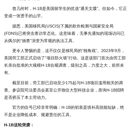
曾几何时，H-1B是美国留学生的优选“通关文牒”。但如今，它正
变成一张烫手的山芋。
据悉，美国移民局(USCIS)下属的欺诈检测与国家安全局
(FDNS)已将突击查访常态化。这意味着，无事先通知的现场访问已
从偶尔的“抽查”演变为常规的执法工具。
更令人警惕的是，这不仅仅是移民局的“独角戏”。2023年9月，
美国劳工部正式启动了“项目防火墙”行动。这是该部门首次由劳工部
长亲自批准的大规模H-1B合规调查，级别之高，力度之大，前所未
有。
截至目前，劳工部已启动至少175起与H-1B项目滥用相关的调
查。参议院司法委员会甚至公开致信大型科技企业，质询H-1B招聘
是否挤压了本土劳动力。
官方的信号已经非常明确：H-1B的初衷是填补高技能短缺，绝
不是企业降低成本、规避责任的工具。
H-1B这轮突袭：