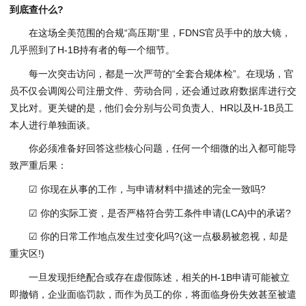
到底查什么?
在这场全美范围的合规“高压期”里，FDNS官员手中的放大镜，
几乎照到了H-1B持有者的每一个细节。
每一次突击访问，都是一次严苛的“全套合规体检”。在现场，官
员不仅会调阅公司注册文件、劳动合同，还会通过政府数据库进行交
叉比对。更关键的是，他们会分别与公司负责人、HR以及H-1B员工
本人进行单独面谈。
你必须准备好回答这些核心问题，任何一个细微的出入都可能导
致严重后果：
☑ 你现在从事的工作，与申请材料中描述的完全一致吗?
☑ 你的实际工资，是否严格符合劳工条件申请(LCA)中的承诺?
☑ 你的日常工作地点发生过变化吗?(这一点极易被忽视，却是
重灾区!)
一旦发现拒绝配合或存在虚假陈述，相关的H-1B申请可能被立
即撤销，企业面临罚款，而作为员工的你，将面临身份失效甚至被遣