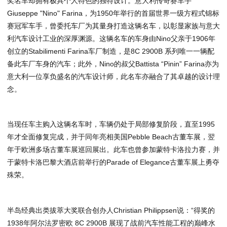
奖名车却拥有极具个人特色的独特设计。意大利传奇赛车手
Giuseppe "Nino" Farina，为1950年举行的首届世界一级方程式锦标
赛冠军车手，曾委托车厂为其量身打造这辆名车，以彰显家族与意大
利汽车设计工业的深厚渊源。这辆名车的车身由Nino父亲于1906年
创立的Stabilimenti Farina车厂制造，是8C 2900B 系列唯一一辆配
备此车厂车身的汽车；此外，Nino的叔父Battista “Pinin” Farina亦为
意大利一位享负盛名的汽车设计师，此名车亦融合了其卓越的设计理
念。
当现任车主购入这辆名车时，车辆仍处于局部修复阶段，直至1995
年才全面修复完成，并于同年亮相美国Pebble Beach古董车展，翌
年于欧洲多场古董车展巡回展出。此车也曾参加蒙特卡洛拉力赛，并
于蒙特卡洛巴黎大酒店前举行的Parade of Elegance古董车展上勇夺
殊荣。
半岛经典出类拔萃大奖联合创办人Christian Philippsen说：“得奖的
1938年阿尔法罗密欧 8C 2900B 展现了战前汽车性能工程的巅峰水