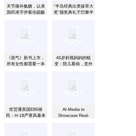
关节痛补氨糖，认准
“半岛经典出类拔萃大
国药准字伊索佳硫酸
奖”颁奖典礼于巴黎半
氨糖，修复软骨更靠
岛酒店盛大举行
谱
《底气》新书上市，
45岁斜视妈妈的蜕
所有女性都需要一本
变：陪儿看病，意外
关于房子的成长书
开启自己的“正视”人
生
世贸通美国EB5移
AI-Media to
民：H-1B严查风暴来
Showcase Real-
袭，留美身份出路在
Time Translation
哪儿？
and Accessibility
Workflows at ISE