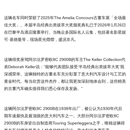
这辆名车同时荣获了2025年The Amelia Concours古董车展「全场最
佳大奖」。本届半岛经典出类拔萃大奖颁奖典礼已于2026年1月26日
在巴黎半岛酒店隆重举行。当晚众多国际名人云集，包括著名影星妮
可·基德曼等，现场星光熠熠，盛况非凡。
这辆得奖座驾阿尔法罗密欧8C 2900B的车主The Keller Collection代
表Deborah Keller说：“能够代表团队接受‘半岛经典出类拔萃大奖’我
深感荣幸。这辆独特的古董名车充分彰显了意大利汽车设计与工艺的
黄金时代。每当欣赏这件杰作，都让我更加深刻地体会到，这些精美
的古董汽车确实值得我们悉心保存及发扬。”
这辆阿尔法罗密欧8C 2900B在1938年出厂，被公认为1930年代后
期车速最快及最顶级的意大利汽车之一。大部分阿尔法罗密欧8C
2900B的车身皆出自制造商Touring Superleggera之手，唯独这辆得